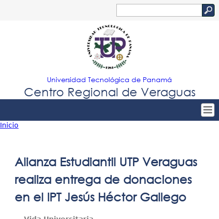
Jump to navigation
Buscar
Formulario
de
búsqueda
Universidad Tecnológica de Panamá
Centro Regional de Veraguas
Inicio
Tropical
Inicio
Usted
Menu
Nuestro Centro
está
Alianza Estudiantil UTP Veraguas
Principal
Admisión
aquí
realiza entrega de donaciones
Oferta Académica
en el IPT Jesús Héctor Gallego
Estudiantes