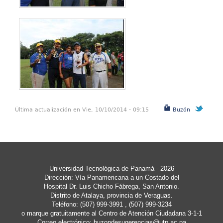
Última actualización en Vie, 10/10/2014 - 09:15
Buzón
Universidad Tecnológica de Panamá - 2026
Dirección: Vía Panamericana a un Costado del
Hospital Dr. Luis Chicho Fábrega, San Antonio.
Distrito de Atalaya, provincia de Veraguas.
Teléfono: (507) 999-3991 , (507) 999-3234
o marque gratuitamente al Centro de Atención Ciudadana 3-1-1
Correo electrónico:
buzondesugerencias@utp.ac.pa