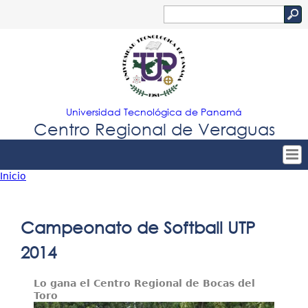
Jump to navigation
Buscar
Formulario
de
búsqueda
Universidad Tecnológica de Panamá
Centro Regional de Veraguas
Inicio
Tropical
Inicio
Usted
Menu
Nuestro Centro
está
Campeonato de Softball UTP
Principal
Admisión
aquí
2014
Oferta Académica
Lo gana el Centro Regional de Bocas del
Estudiantes
Toro