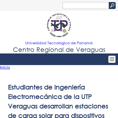
Jump to navigation
Buscar
Formulario
de
búsqueda
Universidad Tecnológica de Panamá
Centro Regional de Veraguas
Inicio
Tropical
Inicio
Usted
Menu
Nuestro Centro
está
Estudiantes de Ingeniería
Principal
Admisión
aquí
Electromecánica de la UTP
Oferta Académica
Veraguas desarrollan estaciones
Estudiantes
de carga solar para dispositivos