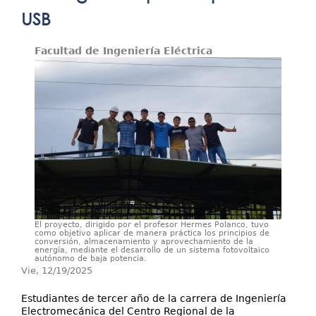
Investigación
USB
Extensión
Facultad de Ingeniería Eléctrica
Servicios
Contáctenos
El proyecto, dirigido por el profesor Hermes Polanco, tuvo
como objetivo aplicar de manera práctica los principios de
conversión, almacenamiento y aprovechamiento de la
energía, mediante el desarrollo de un sistema fotovoltaico
autónomo de baja potencia.
Vie, 12/19/2025
Estudiantes de tercer año de la carrera de Ingeniería
Electromecánica del Centro Regional de la