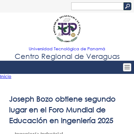
Jump to navigation
Buscar
Formulario
de
búsqueda
Universidad Tecnológica de Panamá
Centro Regional de Veraguas
Inicio
Tropical
Inicio
Usted
Menu
Nuestro Centro
está
Joseph Bozo obtiene segundo
Principal
Admisión
aquí
lugar en el Foro Mundial de
Oferta Académica
Educación en Ingeniería 2025
Estudiantes