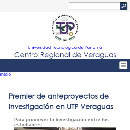
Jump to navigation
Buscar
Formulario
de
búsqueda
Universidad Tecnológica de Panamá
Centro Regional de Veraguas
Inicio
Tropical
Inicio
Usted
Menu
Nuestro Centro
está
Premier de anteproyectos de
Principal
Admisión
aquí
investigación en UTP Veraguas
Oferta Académica
Para promover la Investigación entre los
Estudiantes
estudiantes