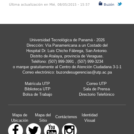
Última actualización en Mié, 08/05/2015 - 15:57
Buzón
Universidad Tecnológica de Panamá - 2026
Dirección: Vía Panamericana a un Costado del
Hospital Dr. Luis Chicho Fábrega, San Antonio.
Distrito de Atalaya, provincia de Veraguas.
Teléfono: (507) 999-3991 , (507) 999-3234
o marque gratuitamente al Centro de Atención Ciudadana 3-1-1
Correo electrónico:
buzondesugerencias@utp.ac.pa
Matrícula UTP
Correo UTP
Biblioteca UTP
Sala de Prensa
Bolsa de Trabajo
Directorio Telefónico
Mapa de
Mapa del
Identidad
Contáctenos
Ubicación
Sitio
Visual