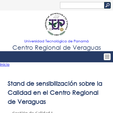
Jump to navigation
Buscar
Formulario
de
búsqueda
Universidad Tecnológica de Panamá
Centro Regional de Veraguas
Inicio
Tropical
Inicio
Usted
Menu
Nuestro Centro
está
Stand de sensibilización sobre la
Principal
Admisión
aquí
Calidad en el Centro Regional
Oferta Académica
de Veraguas
Estudiantes