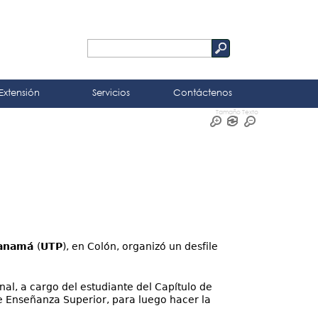
Buscar
Formulario
de
Extensión
Servicios
Contáctenos
búsqueda
Tamaño Texto
Panamá
(
UTP
), en Colón, organizó un desfile
nal, a cargo del estudiante del Capítulo de
de Enseñanza Superior, para luego hacer la