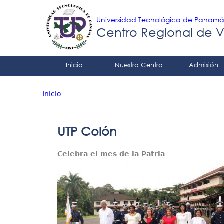
Universidad Tecnológica de Panam
Centro Regional de 
Tropical
Inicio
Nuestro Centro
Admisión
Menu
Inicio
Principal
Usted
está
UTP Colón
aquí
Celebra el mes de la Patria