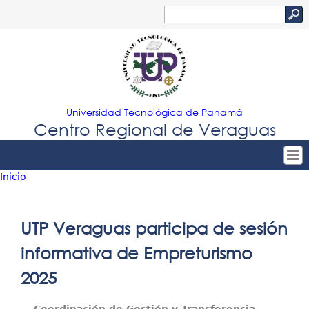
Jump to navigation
Buscar
Formulario
de
búsqueda
Universidad Tecnológica de Panamá
Centro Regional de Veraguas
Inicio
Tropical
Inicio
Usted
Menu
Nuestro Centro
está
UTP Veraguas participa de sesión
Principal
Admisión
aquí
informativa de Empreturismo
Oferta Académica
2025
Estudiantes