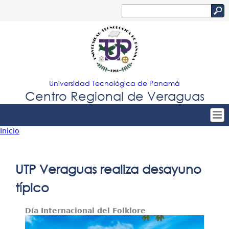
Jump to navigation
Buscar
Formulario
de
búsqueda
Universidad Tecnológica de Panamá
Centro Regional de Veraguas
Inicio
Tropical
Inicio
Usted
Menu
Nuestro Centro
está
UTP Veraguas realiza desayuno
Principal
Admisión
aquí
típico
Oferta Académica
Día Internacional del Folklore
Estudiantes