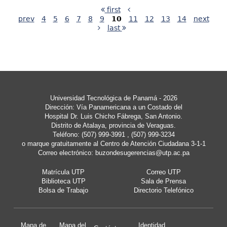
first
prev
4
5
6
7
8
9
10
11
12
13
14
next
last
Universidad Tecnológica de Panamá - 2026
Dirección: Vía Panamericana a un Costado del
Hospital Dr. Luis Chicho Fábrega, San Antonio.
Distrito de Atalaya, provincia de Veraguas.
Teléfono: (507) 999-3991 , (507) 999-3234
o marque gratuitamente al Centro de Atención Ciudadana 3-1-1
Correo electrónico:
buzondesugerencias@utp.ac.pa
Matrícula UTP
Correo UTP
Biblioteca UTP
Sala de Prensa
Bolsa de Trabajo
Directorio Telefónico
Mapa de
Mapa del
Identidad