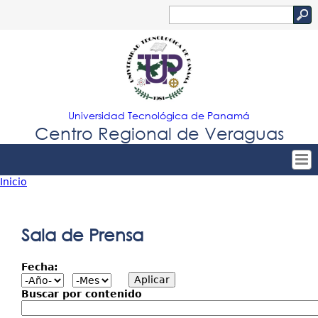
Jump to navigation
Buscar
Formulario
de
búsqueda
Universidad Tecnológica de Panamá
Centro Regional de Veraguas
Inicio
Tropical
Inicio
Usted
Menu
Nuestro Centro
está
Sala de Prensa
Principal
Admisión
aquí
Fecha:
Oferta Académica
Estudiantes
Buscar por contenido