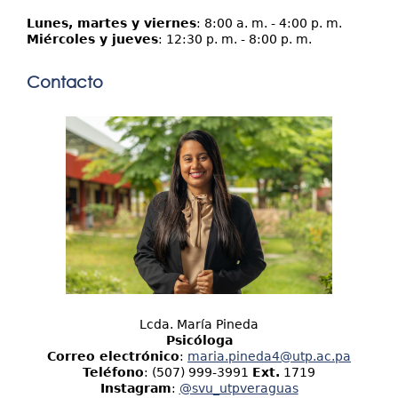
Lunes, martes y viernes
: 8:00 a. m. - 4:00 p. m.
Miércoles y jueves
: 12:30 p. m. - 8:00 p. m.
Contacto
Lcda. María Pineda
Psicóloga
Correo electrónico
:
maria.pineda4@utp.ac.pa
Teléfono
: (507) 999-3991
Ext.
1719
Instagram
:
@svu_utpveraguas