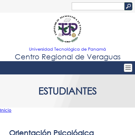
Jump to navigation
Buscar
Formulario
de
búsqueda
Universidad Tecnológica de Panamá
Centro Regional de Veraguas
Tropical
Inicio
ESTUDIANTES
Menu
Nuestro Centro
Principal
Admisión
Inicio
Oferta Académica
Usted
Estudiantes
está
Orientación Psicológica