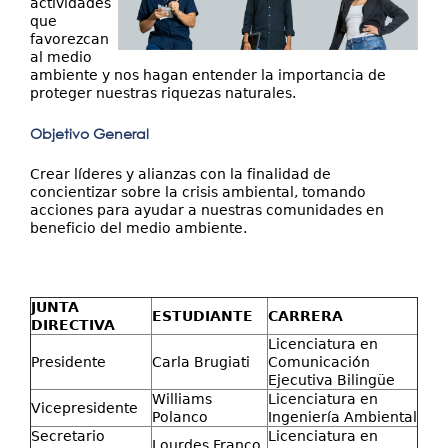
actividades
que
favorezcan
al medio
ambiente y nos hagan entender la importancia de
proteger nuestras riquezas naturales.
Objetivo General
Crear líderes y alianzas con la finalidad de
concientizar sobre la crisis ambiental, tomando
acciones para ayudar a nuestras comunidades en
beneficio del medio ambiente.
JUNTA
ESTUDIANTE
CARRERA
DIRECTIVA
Licenciatura en
Presidente
Carla Brugiati
Comunicación
Ejecutiva Bilingüe
Williams
Licenciatura en
Vicepresidente
Polanco
Ingeniería Ambiental
Secretario
Licenciatura en
Lourdes Franco