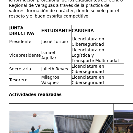
Regional de Veraguas a través de la práctica de
valores, formación de carácter, donde se vele por el
respeto y el buen espíritu competitivo.
JUNTA
ESTUDIANTE
CARRERA
DIRECTIVA
Licenciatura en
Presidente
Josué Toribio
Ciberseguridad
Licenciatura en
Ismael
Vicepresidente
Logística y
Aguilar
Transporte Multimodal
Licenciatura en
Secretaria
Julieth Reyes
Ciberseguridad
Milagros
Licenciatura en
Tesorero
Vásquez
Ciberseguridad
Actividades realizadas