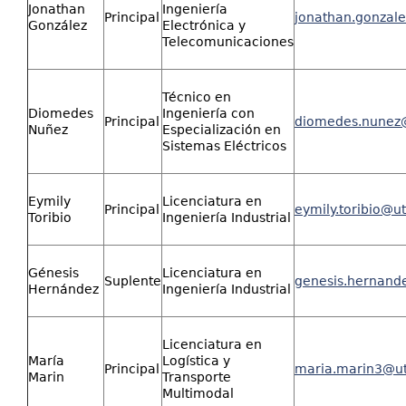
Jonathan
Ingeniería
Principal
jonathan.gonzal
González
Electrónica y
Telecomunicaciones
Técnico en
Diomedes
Ingeniería con
Principal
diomedes.nunez
Nuñez
Especialización en
Sistemas Eléctricos
Eymily
Licenciatura en
Principal
eymily.toribio@u
Toribio
Ingeniería Industrial
Génesis
Licenciatura en
Suplente
genesis.hernand
Hernández
Ingeniería Industrial
Licenciatura en
María
Logística y
Principal
maria.marin3@ut
Marin
Transporte
Multimodal