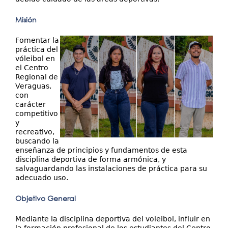
Misión
Fomentar la
práctica del
vóleibol en
el Centro
Regional de
Veraguas,
con
carácter
competitivo
y
recreativo,
buscando la
enseñanza de principios y fundamentos de esta
disciplina deportiva de forma armónica, y
salvaguardando las instalaciones de práctica para su
adecuado uso.
Objetivo General
Mediante la disciplina deportiva del voleibol, influir en
la formación profesional de los estudiantes del Centro