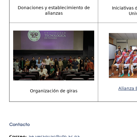
Donaciones y establecimiento de
Iniciativas 
alianzas
Uni
Alianza E
Organización de giras
Contacto
Correo
:
ae.veraguas@utp.ac.pa