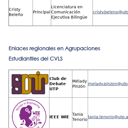
Licenciatura en
Cristy
Principal
Comunicación
cristy.beleno@ut
Beleño
Ejecutiva Bilingüe
Enlaces regionales en Agrupaciones
Estudiantiles del CVLS
Club de
Mélady
Debate
melady.pinzon@utp
Pinzón
UTP
Tania
IEEE WIE
tania.tenorio@utp.
Tenorio