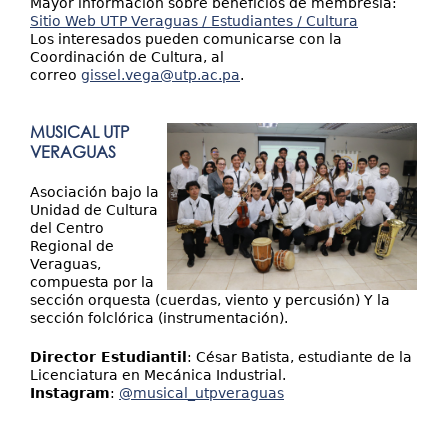
Mayor información sobre beneficios de membresía:
Sitio Web UTP Veraguas / Estudiantes / Cultura
Los interesados pueden comunicarse con la
Coordinación de Cultura, al
correo
gissel.vega@utp.ac.pa
.
MUSICAL UTP
VERAGUAS
Asociación bajo la
Unidad de Cultura
del Centro
Regional de
Veraguas,
compuesta por la
sección orquesta (cuerdas, viento y percusión) Y la
sección folclórica (instrumentación).
Director Estudiantil
: César Batista, estudiante de la
Licenciatura en Mecánica Industrial.
Instagram
:
@musical_utpveraguas