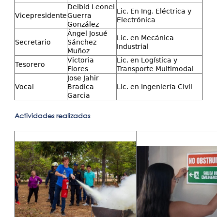
Deibid Leonel
Lic. En Ing. Eléctrica y
Vicepresidente
Guerra
Electrónica
González
Ángel Josué
Lic. en Mecánica
Secretario
Sánchez
Industrial
Muñoz
Victoria
Lic. en Logística y
Tesorero
Flores
Transporte Multimodal
Jose Jahir
Vocal
Bradica
Lic. en Ingeniería Civil
Garcia
Actividades realizadas