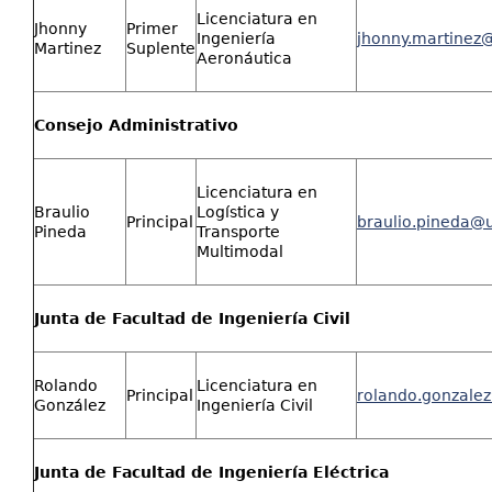
Licenciatura en
Jhonny
Primer
Ingeniería
jhonny.martinez
Martinez
Suplente
Aeronáutica
Consejo Administrativo
Licenciatura en
Braulio
Logística y
Principal
braulio.pineda@u
Pineda
Transporte
Multimodal
Junta de Facultad de Ingeniería Civil
Rolando
Licenciatura en
Principal
rolando.gonzale
González
Ingeniería Civil
Junta de Facultad de Ingeniería Eléctrica