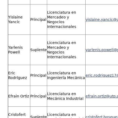
Licenciatura en
Yislaine
Mercadeo y
Principal
yislaine.yancic@
Yancic
Negocios
Internacionales
Licenciatura en
Yarlenis
Mercadeo y
Suplente
yarlenis.powell@
Powell
Negocios
Internacionales
Eric
Licenciatura en
Principal
eric.rodriguez17
Rodríguez
Ingeniería Mecánica
Licenciatura en
Efrain Ortiz
Principal
efrain.ortiz@utp.
Mecánica Industrial
Cristofert
Licenciatura en
Suplente
cristofert.bosqu