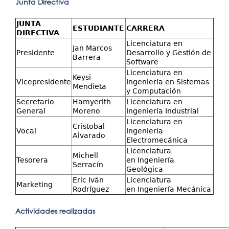
Junta Directiva
JUNTA
ESTUDIANTE
CARRERA
DIRECTIVA
Licenciatura en
Jan Marcos
Presidente
Desarrollo y Gestión de
Barrera
Software
Licenciatura en
Keysi
Vicepresidente
Ingeniería en Sistemas
Mendieta
y Computación
Secretario
Hamyerith
Licenciatura en
General
Moreno
Ingeniería Industrial
Licenciatura en
Cristobal
Vocal
Ingeniería
Alvarado
Electromecánica
Licenciatura
Michell
Tesorera
en Ingeniería
Serracín
Geológica
Eric Iván
Licenciatura
Marketing
Rodríguez
en Ingeniería Mecánica
Actividades realizadas