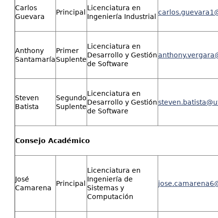
Carlos
Licenciatura en
Principal
carlos.guevara1
Guevara
Ingeniería Industrial
Licenciatura en
Anthony
Primer
Desarrollo y Gestión
anthony.vergara
Santamaría
Suplente
de Software
Licenciatura en
Steven
Segundo
Desarrollo y Gestión
steven.batista@u
Batista
Suplente
de Software
Consejo Académico
Licenciatura en
José
Ingeniería de
Principal
jose.camarena6@
Camarena
Sistemas y
Computación