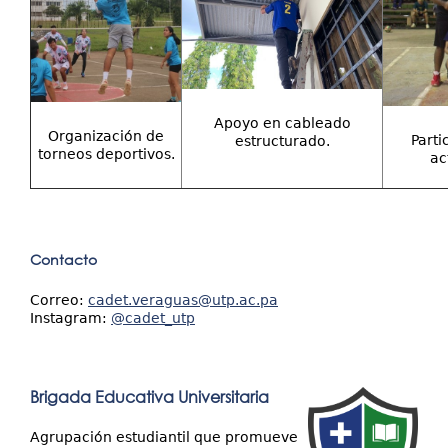
Apoyo en cableado
Organización de
Parti
estructurado.
torneos deportivos.
ac
Contacto
Correo:
cadet.veraguas@utp.ac.pa
Instagram:
@cadet_utp
Brigada Educativa Universitaria
Agrupación estudiantil que promueve