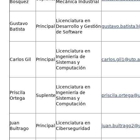
Bosquez
Mecánica Industrial
Licenciatura en
Gustavo
Principal
Desarrollo y Gestión
gustavo.batista3
Batista
de Software
Licenciatura en
Ingeniería de
Carlos Gil
Principal
carlos.gil1@utp.
Sistemas y
Computación
Licenciatura en
Priscila
Ingeniería de
Suplente
priscila.ortega@
Ortega
Sistemas y
Computación
Juan
Licenciatura en
Principal
juan.buitrago2@u
Buitrago
Ciberseguridad