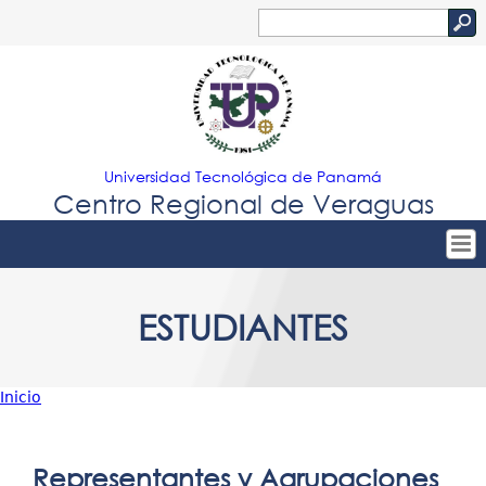
Jump to navigation
Buscar
Formulario
de
búsqueda
Universidad Tecnológica de Panamá
Centro Regional de Veraguas
Tropical
Inicio
ESTUDIANTES
Menu
Nuestro Centro
Principal
Admisión
Inicio
Oferta Académica
Usted
Estudiantes
está
Representantes y Agrupaciones