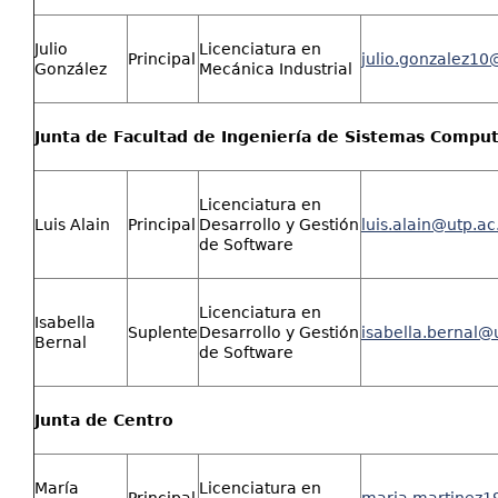
Julio
Licenciatura en
Principal
julio.gonzalez10
González
Mecánica Industrial
Junta de Facultad de Ingeniería de Sistemas Comput
Licenciatura en
Luis Alain
Principal
Desarrollo y Gestión
luis.alain@utp.ac
de Software
Licenciatura en
Isabella
Suplente
Desarrollo y Gestión
isabella.bernal@
Bernal
de Software
Junta de Centro
María
Licenciatura en
Principal
maria.martinez1