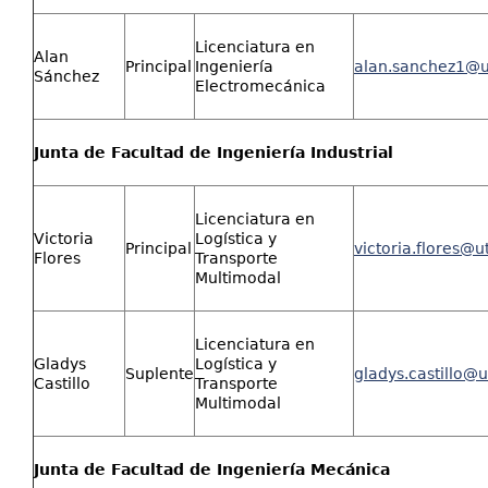
Licenciatura en
Alan
Principal
Ingeniería
alan.sanchez1@u
Sánchez
Electromecánica
Junta de Facultad de Ingeniería Industrial
Licenciatura en
Victoria
Logística y
Principal
victoria.flores@u
Flores
Transporte
Multimodal
Licenciatura en
Gladys
Logística y
Suplente
gladys.castillo@u
Castillo
Transporte
Multimodal
Junta de Facultad de Ingeniería Mecánica