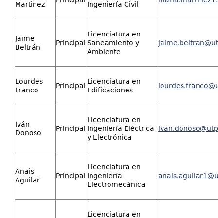
Martinez
Ingeniería Civil
Licenciatura en
Jaime
Principal
Saneamiento y
jaime.beltran@ut
Beltrán
Ambiente
Lourdes
Licenciatura en
Principal
lourdes.franco@u
Franco
Edificaciones
Licenciatura en
Iván
Principal
Ingeniería Eléctrica
ivan.donoso@utp
Donoso
y Electrónica
Licenciatura en
Anais
Principal
Ingeniería
anais.aguilar1@u
Aguilar
Electromecánica
Licenciatura en