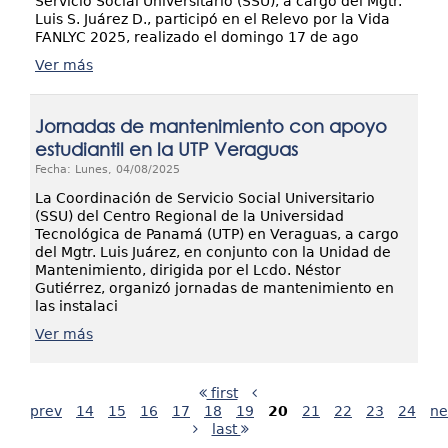
Servicio Social Universitario (SSU), a cargo del Mgtr.
Luis S. Juárez D., participó en el Relevo por la Vida
FANLYC 2025, realizado el domingo 17 de ago
Ver más
Jornadas de mantenimiento con apoyo
estudiantil en la UTP Veraguas
Fecha: Lunes, 04/08/2025
La Coordinación de Servicio Social Universitario
(SSU) del Centro Regional de la Universidad
Tecnológica de Panamá (UTP) en Veraguas, a cargo
del Mgtr. Luis Juárez, en conjunto con la Unidad de
Mantenimiento, dirigida por el Lcdo. Néstor
Gutiérrez, organizó jornadas de mantenimiento en
las instalaci
Ver más
first
prev
14
15
16
17
18
19
20
21
22
23
24
ne
last