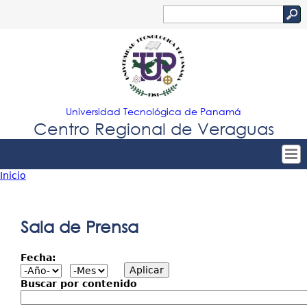
Jump to navigation
Buscar
Formulario
de
búsqueda
Universidad Tecnológica de Panamá
Centro Regional de Veraguas
Inicio
Tropical
Inicio
Usted
Menu
Nuestro Centro
está
Sala de Prensa
Principal
Admisión
aquí
Fecha:
Oferta Académica
Estudiantes
Buscar por contenido